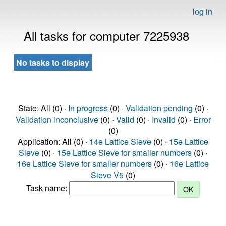
log in
All tasks for computer 7225938
No tasks to display
State: All (0) ·
In progress
(0) ·
Validation pending
(0) ·
Validation inconclusive
(0) ·
Valid
(0) ·
Invalid
(0) ·
Error
(0)
Application: All (0) ·
14e Lattice Sieve
(0) ·
15e Lattice
Sieve
(0) ·
15e Lattice Sieve for smaller numbers
(0) ·
16e Lattice Sieve for smaller numbers
(0) ·
16e Lattice
Sieve V5
(0)
Task name: