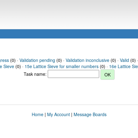
gress
(0) ·
Validation pending
(0) ·
Validation inconclusive
(0) ·
Valid
(0) ·
ce Sieve
(0) ·
15e Lattice Sieve for smaller numbers
(0) ·
16e Lattice Si
Task name:
Home
|
My Account
|
Message Boards