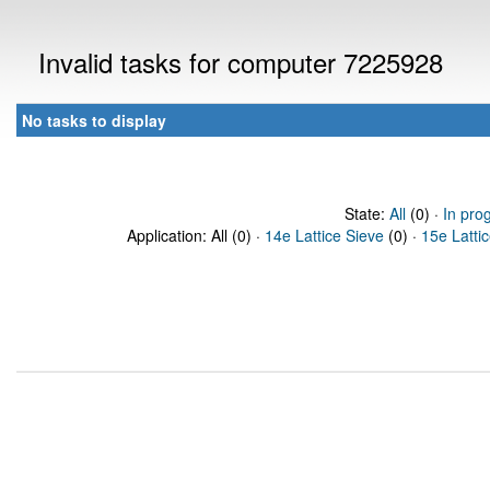
Invalid tasks for computer 7225928
No tasks to display
State:
All
(0) ·
In pro
Application: All (0) ·
14e Lattice Sieve
(0) ·
15e Latti