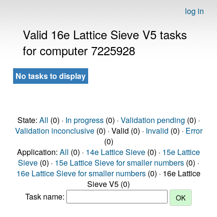
log in
Valid 16e Lattice Sieve V5 tasks
for computer 7225928
No tasks to display
State:
All
(0) ·
In progress
(0) ·
Validation pending
(0) ·
Validation inconclusive
(0) · Valid (0) ·
Invalid
(0) ·
Error
(0)
Application:
All
(0) ·
14e Lattice Sieve
(0) ·
15e Lattice
Sieve
(0) ·
15e Lattice Sieve for smaller numbers
(0) ·
16e Lattice Sieve for smaller numbers
(0) · 16e Lattice
Sieve V5 (0)
Task name: