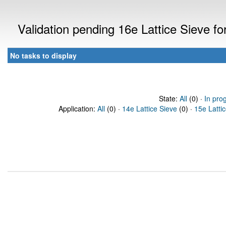
Validation pending 16e Lattice Sieve f
No tasks to display
State:
All
(0) ·
In pro
Application:
All
(0) ·
14e Lattice Sieve
(0) ·
15e Latti