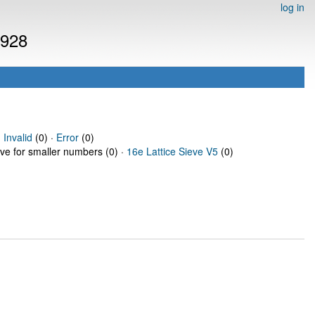
log in
5928
·
Invalid
(0) ·
Error
(0)
eve for smaller numbers (0) ·
16e Lattice Sieve V5
(0)