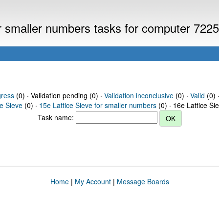
or smaller numbers tasks for computer 722
gress
(0) · Validation pending (0) ·
Validation inconclusive
(0) ·
Valid
(0) 
ce Sieve
(0) ·
15e Lattice Sieve for smaller numbers
(0) · 16e Lattice Si
Task name:
Home
|
My Account
|
Message Boards