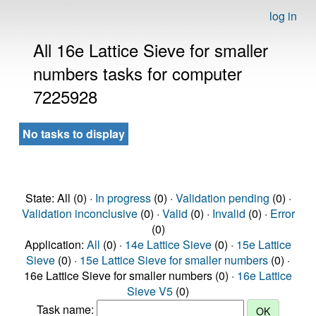
log in
All 16e Lattice Sieve for smaller
numbers tasks for computer
7225928
No tasks to display
State: All (0) ·
In progress
(0) ·
Validation pending
(0) ·
Validation inconclusive
(0) ·
Valid
(0) ·
Invalid
(0) ·
Error
(0)
Application:
All
(0) ·
14e Lattice Sieve
(0) ·
15e Lattice
Sieve
(0) ·
15e Lattice Sieve for smaller numbers
(0) ·
16e Lattice Sieve for smaller numbers (0) ·
16e Lattice
Sieve V5
(0)
Task name: