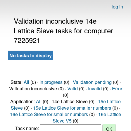
log in
Validation inconclusive 14e
Lattice Sieve tasks for computer
7225921
No tasks to display
State:
All
(0) ·
In progress
(0) ·
Validation pending
(0) ·
Validation inconclusive (0) ·
Valid
(0) ·
Invalid
(0) ·
Error
(0)
Application:
All
(0) · 14e Lattice Sieve (0) ·
15e Lattice
Sieve
(0) ·
15e Lattice Sieve for smaller numbers
(0) ·
16e Lattice Sieve for smaller numbers
(0) ·
16e Lattice
Sieve V5
(0)
Task name: