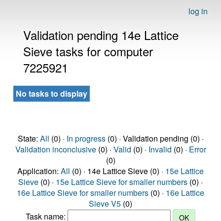
log in
Validation pending 14e Lattice
Sieve tasks for computer
7225921
No tasks to display
State:
All
(0) ·
In progress
(0) · Validation pending (0) ·
Validation inconclusive
(0) ·
Valid
(0) ·
Invalid
(0) ·
Error
(0)
Application:
All
(0) · 14e Lattice Sieve (0) ·
15e Lattice
Sieve
(0) ·
15e Lattice Sieve for smaller numbers
(0) ·
16e Lattice Sieve for smaller numbers
(0) ·
16e Lattice
Sieve V5
(0)
Task name: