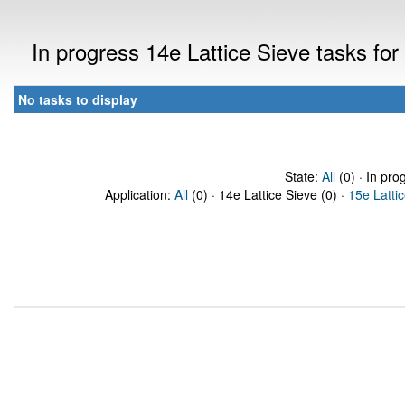
In progress 14e Lattice Sieve tasks f
No tasks to display
State:
All
(0) · In pro
Application:
All
(0) · 14e Lattice Sieve (0) ·
15e Latti