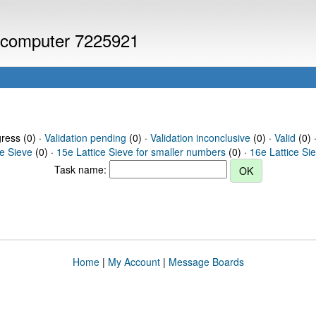
or computer 7225921
gress (0) ·
Validation pending
(0) ·
Validation inconclusive
(0) ·
Valid
(0) 
ce Sieve
(0) ·
15e Lattice Sieve for smaller numbers
(0) ·
16e Lattice Si
Task name:
Home
|
My Account
|
Message Boards