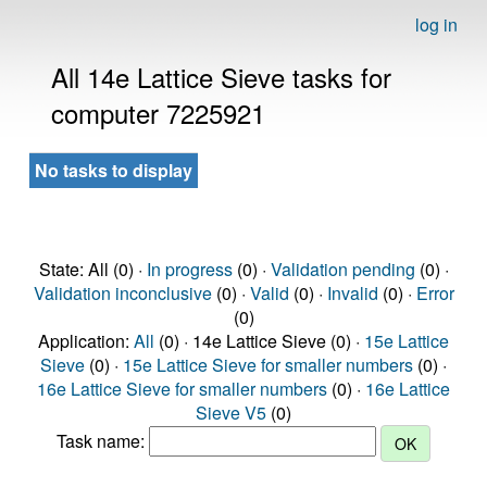
log in
All 14e Lattice Sieve tasks for
computer 7225921
No tasks to display
State: All (0) ·
In progress
(0) ·
Validation pending
(0) ·
Validation inconclusive
(0) ·
Valid
(0) ·
Invalid
(0) ·
Error
(0)
Application:
All
(0) · 14e Lattice Sieve (0) ·
15e Lattice
Sieve
(0) ·
15e Lattice Sieve for smaller numbers
(0) ·
16e Lattice Sieve for smaller numbers
(0) ·
16e Lattice
Sieve V5
(0)
Task name: