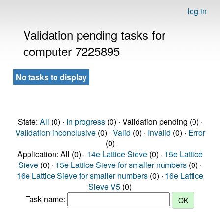
log in
Validation pending tasks for
computer 7225895
No tasks to display
State:
All
(0) ·
In progress
(0) · Validation pending (0) ·
Validation inconclusive
(0) ·
Valid
(0) ·
Invalid
(0) ·
Error
(0)
Application: All (0) ·
14e Lattice Sieve
(0) ·
15e Lattice
Sieve
(0) ·
15e Lattice Sieve for smaller numbers
(0) ·
16e Lattice Sieve for smaller numbers
(0) ·
16e Lattice
Sieve V5
(0)
Task name: