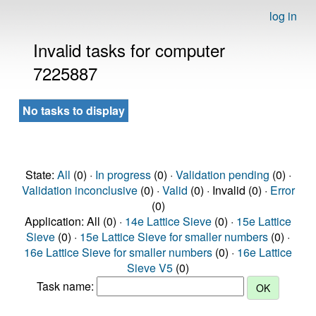
log in
Invalid tasks for computer
7225887
No tasks to display
State:
All
(0) ·
In progress
(0) ·
Validation pending
(0) ·
Validation inconclusive
(0) ·
Valid
(0) · Invalid (0) ·
Error
(0)
Application: All (0) ·
14e Lattice Sieve
(0) ·
15e Lattice
Sieve
(0) ·
15e Lattice Sieve for smaller numbers
(0) ·
16e Lattice Sieve for smaller numbers
(0) ·
16e Lattice
Sieve V5
(0)
Task name: