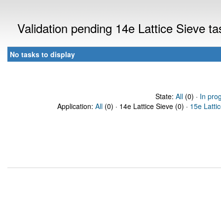
Validation pending 14e Lattice Sieve t
No tasks to display
State:
All
(0) ·
In pro
Application:
All
(0) · 14e Lattice Sieve (0) ·
15e Latti