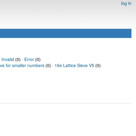
log in
·
Invalid
(0) ·
Error
(0)
eve for smaller numbers
(0) ·
16e Lattice Sieve V5
(0)