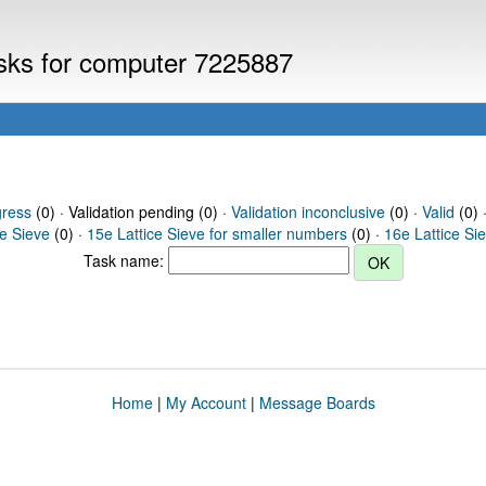
asks for computer 7225887
gress
(0) · Validation pending (0) ·
Validation inconclusive
(0) ·
Valid
(0) 
ce Sieve
(0) ·
15e Lattice Sieve for smaller numbers
(0) ·
16e Lattice Si
Task name:
Home
|
My Account
|
Message Boards