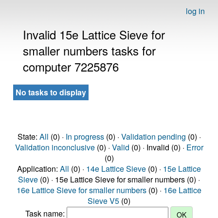
log in
Invalid 15e Lattice Sieve for
smaller numbers tasks for
computer 7225876
No tasks to display
State:
All
(0) ·
In progress
(0) ·
Validation pending
(0) ·
Validation inconclusive
(0) ·
Valid
(0) · Invalid (0) ·
Error
(0)
Application:
All
(0) ·
14e Lattice Sieve
(0) ·
15e Lattice
Sieve
(0) · 15e Lattice Sieve for smaller numbers (0) ·
16e Lattice Sieve for smaller numbers
(0) ·
16e Lattice
Sieve V5
(0)
Task name: