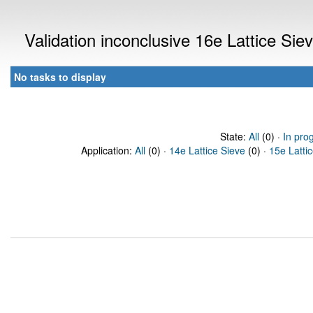
Validation inconclusive 16e Lattice Si
No tasks to display
State:
All
(0) ·
In pro
Application:
All
(0) ·
14e Lattice Sieve
(0) ·
15e Latti