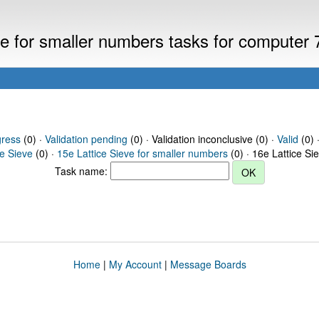
eve for smaller numbers tasks for computer
gress
(0) ·
Validation pending
(0) · Validation inconclusive (0) ·
Valid
(0) 
ce Sieve
(0) ·
15e Lattice Sieve for smaller numbers
(0) · 16e Lattice Si
Task name:
Home
|
My Account
|
Message Boards