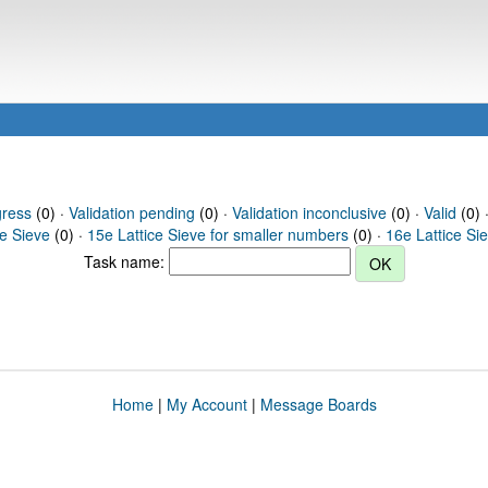
gress
(0) ·
Validation pending
(0) ·
Validation inconclusive
(0) ·
Valid
(0) ·
ce Sieve
(0) ·
15e Lattice Sieve for smaller numbers
(0) ·
16e Lattice Si
Task name:
Home
|
My Account
|
Message Boards