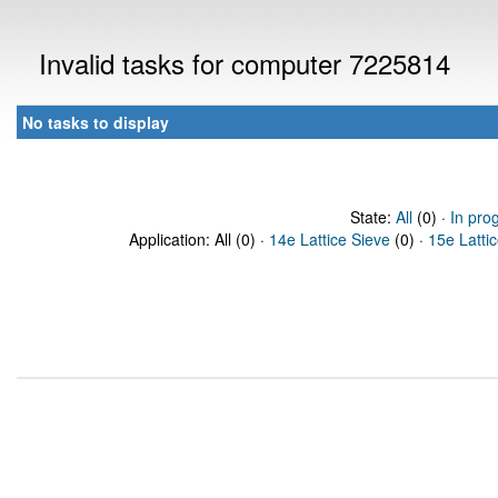
Invalid tasks for computer 7225814
No tasks to display
State:
All
(0) ·
In pro
Application: All (0) ·
14e Lattice Sieve
(0) ·
15e Latti