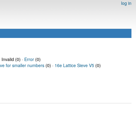
log in
 Invalid (0) ·
Error
(0)
eve for smaller numbers
(0) ·
16e Lattice Sieve V5
(0)