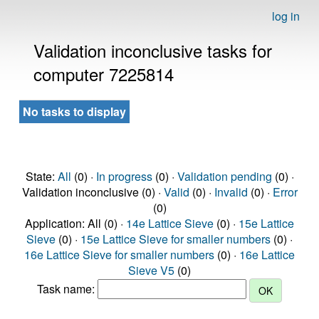
log in
Validation inconclusive tasks for
computer 7225814
No tasks to display
State:
All
(0) ·
In progress
(0) ·
Validation pending
(0) ·
Validation inconclusive (0) ·
Valid
(0) ·
Invalid
(0) ·
Error
(0)
Application: All (0) ·
14e Lattice Sieve
(0) ·
15e Lattice
Sieve
(0) ·
15e Lattice Sieve for smaller numbers
(0) ·
16e Lattice Sieve for smaller numbers
(0) ·
16e Lattice
Sieve V5
(0)
Task name: