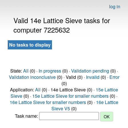
log in
Valid 14e Lattice Sieve tasks for
computer 7225632
No tasks to display
State:
All
(0) ·
In progress
(0) ·
Validation pending
(0) ·
Validation inconclusive
(0) · Valid (0) ·
Invalid
(0) ·
Error
(0)
Application:
All
(0) · 14e Lattice Sieve (0) ·
15e Lattice
Sieve
(0) ·
15e Lattice Sieve for smaller numbers
(0) ·
16e Lattice Sieve for smaller numbers
(0) ·
16e Lattice
Sieve V5
(0)
Task name: