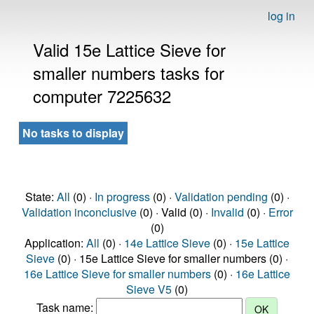
log in
Valid 15e Lattice Sieve for
smaller numbers tasks for
computer 7225632
No tasks to display
State:
All
(0) ·
In progress
(0) ·
Validation pending
(0) ·
Validation inconclusive
(0) · Valid (0) ·
Invalid
(0) ·
Error
(0)
Application:
All
(0) ·
14e Lattice Sieve
(0) ·
15e Lattice
Sieve
(0) · 15e Lattice Sieve for smaller numbers (0) ·
16e Lattice Sieve for smaller numbers
(0) ·
16e Lattice
Sieve V5
(0)
Task name: