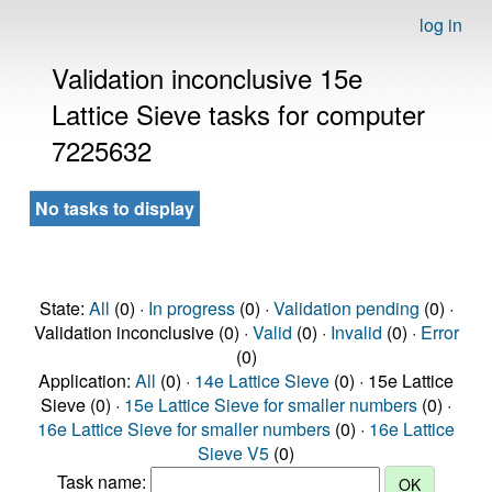
log in
Validation inconclusive 15e
Lattice Sieve tasks for computer
7225632
No tasks to display
State:
All
(0) ·
In progress
(0) ·
Validation pending
(0) ·
Validation inconclusive (0) ·
Valid
(0) ·
Invalid
(0) ·
Error
(0)
Application:
All
(0) ·
14e Lattice Sieve
(0) · 15e Lattice
Sieve (0) ·
15e Lattice Sieve for smaller numbers
(0) ·
16e Lattice Sieve for smaller numbers
(0) ·
16e Lattice
Sieve V5
(0)
Task name: