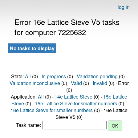
log in
Error 16e Lattice Sieve V5 tasks
for computer 7225632
No tasks to display
State:
All
(0) ·
In progress
(0) ·
Validation pending
(0) ·
Validation inconclusive
(0) ·
Valid
(0) ·
Invalid
(0) · Error
(0)
Application:
All
(0) ·
14e Lattice Sieve
(0) ·
15e Lattice
Sieve
(0) ·
15e Lattice Sieve for smaller numbers
(0) ·
16e Lattice Sieve for smaller numbers
(0) · 16e Lattice
Sieve V5 (0)
Task name: