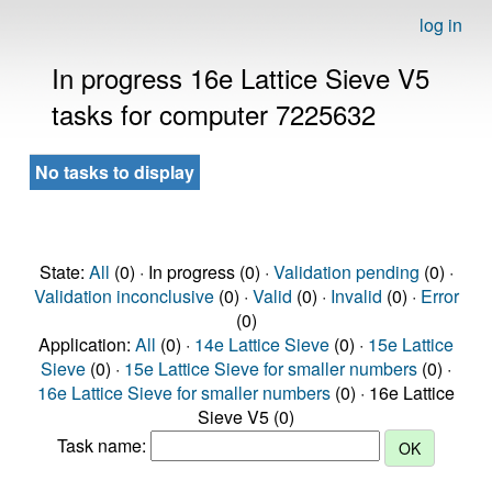
log in
In progress 16e Lattice Sieve V5
tasks for computer 7225632
No tasks to display
State:
All
(0) · In progress (0) ·
Validation pending
(0) ·
Validation inconclusive
(0) ·
Valid
(0) ·
Invalid
(0) ·
Error
(0)
Application:
All
(0) ·
14e Lattice Sieve
(0) ·
15e Lattice
Sieve
(0) ·
15e Lattice Sieve for smaller numbers
(0) ·
16e Lattice Sieve for smaller numbers
(0) · 16e Lattice
Sieve V5 (0)
Task name: