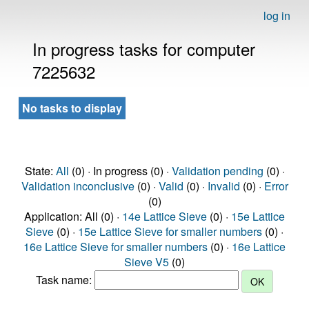
log in
In progress tasks for computer
7225632
No tasks to display
State:
All
(0) · In progress (0) ·
Validation pending
(0) ·
Validation inconclusive
(0) ·
Valid
(0) ·
Invalid
(0) ·
Error
(0)
Application: All (0) ·
14e Lattice Sieve
(0) ·
15e Lattice
Sieve
(0) ·
15e Lattice Sieve for smaller numbers
(0) ·
16e Lattice Sieve for smaller numbers
(0) ·
16e Lattice
Sieve V5
(0)
Task name: