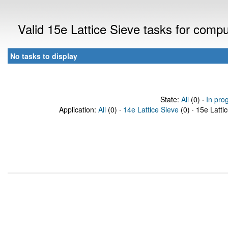
Valid 15e Lattice Sieve tasks for comp
No tasks to display
State:
All
(0) ·
In pro
Application:
All
(0) ·
14e Lattice Sieve
(0) · 15e Latti