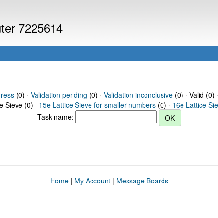
uter 7225614
gress
(0) ·
Validation pending
(0) ·
Validation inconclusive
(0) · Valid (0) 
ce Sieve (0) ·
15e Lattice Sieve for smaller numbers
(0) ·
16e Lattice Si
Task name:
Home
|
My Account
|
Message Boards