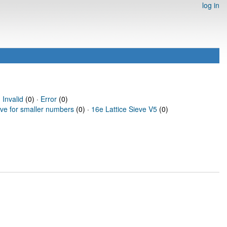
log in
·
Invalid
(0) ·
Error
(0)
eve for smaller numbers
(0) ·
16e Lattice Sieve V5
(0)