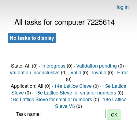
log in
All tasks for computer 7225614
No tasks to display
State: All (0) ·
In progress
(0) ·
Validation pending
(0) ·
Validation inconclusive
(0) ·
Valid
(0) ·
Invalid
(0) ·
Error
(0)
Application: All (0) ·
14e Lattice Sieve
(0) ·
15e Lattice
Sieve
(0) ·
15e Lattice Sieve for smaller numbers
(0) ·
16e Lattice Sieve for smaller numbers
(0) ·
16e Lattice
Sieve V5
(0)
Task name: