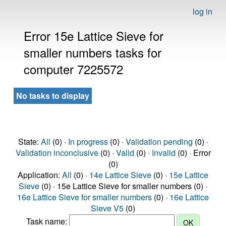
log in
Error 15e Lattice Sieve for
smaller numbers tasks for
computer 7225572
No tasks to display
State:
All
(0) ·
In progress
(0) ·
Validation pending
(0) ·
Validation inconclusive
(0) ·
Valid
(0) ·
Invalid
(0) · Error
(0)
Application:
All
(0) ·
14e Lattice Sieve
(0) ·
15e Lattice
Sieve
(0) · 15e Lattice Sieve for smaller numbers (0) ·
16e Lattice Sieve for smaller numbers
(0) ·
16e Lattice
Sieve V5
(0)
Task name: