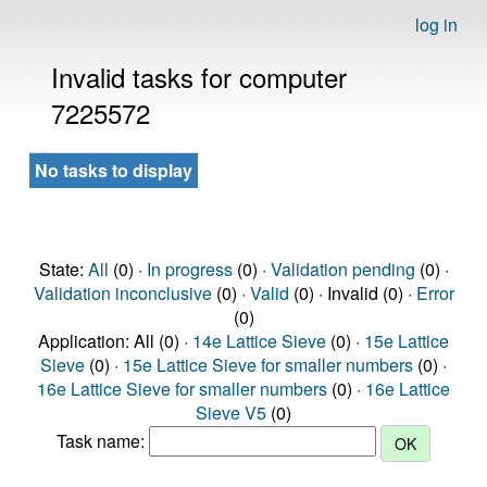
log in
Invalid tasks for computer
7225572
No tasks to display
State:
All
(0) ·
In progress
(0) ·
Validation pending
(0) ·
Validation inconclusive
(0) ·
Valid
(0) · Invalid (0) ·
Error
(0)
Application: All (0) ·
14e Lattice Sieve
(0) ·
15e Lattice
Sieve
(0) ·
15e Lattice Sieve for smaller numbers
(0) ·
16e Lattice Sieve for smaller numbers
(0) ·
16e Lattice
Sieve V5
(0)
Task name: