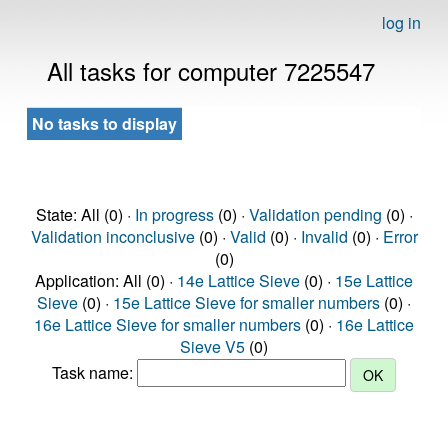
log in
All tasks for computer 7225547
No tasks to display
State: All (0) ·
In progress
(0) ·
Validation pending
(0) ·
Validation inconclusive
(0) ·
Valid
(0) ·
Invalid
(0) ·
Error
(0)
Application: All (0) ·
14e Lattice Sieve
(0) ·
15e Lattice
Sieve
(0) ·
15e Lattice Sieve for smaller numbers
(0) ·
16e Lattice Sieve for smaller numbers
(0) ·
16e Lattice
Sieve V5
(0)
Task name: