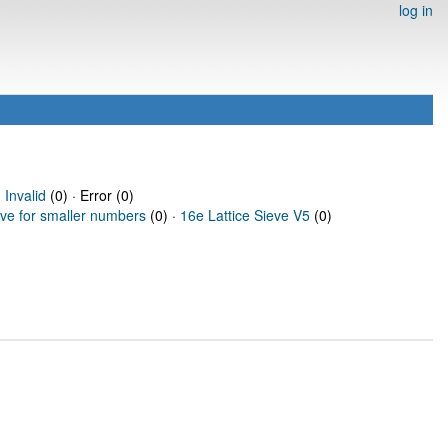
log in
·
Invalid
(0) · Error (0)
eve for smaller numbers
(0) ·
16e Lattice Sieve V5
(0)