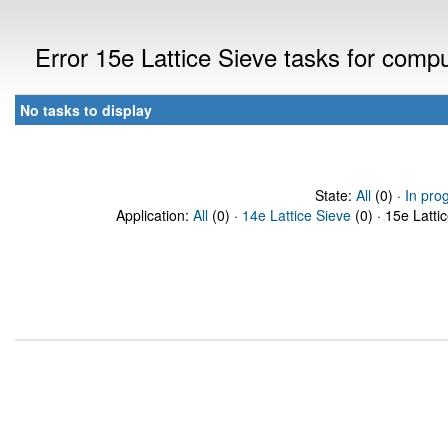
Error 15e Lattice Sieve tasks for com
No tasks to display
State:
All
(0) ·
In pro
Application:
All
(0) ·
14e Lattice Sieve
(0) · 15e Latti