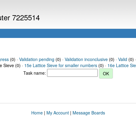
puter 7225514
gress
(0) ·
Validation pending
(0) ·
Validation inconclusive
(0) ·
Valid
(0) 
ce Sieve (0) ·
15e Lattice Sieve for smaller numbers
(0) ·
16e Lattice Si
Task name:
Home
|
My Account
|
Message Boards