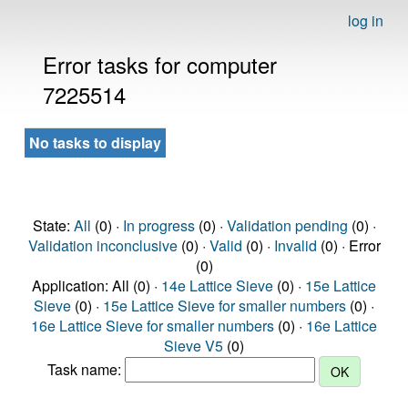
log in
Error tasks for computer
7225514
No tasks to display
State:
All
(0) ·
In progress
(0) ·
Validation pending
(0) ·
Validation inconclusive
(0) ·
Valid
(0) ·
Invalid
(0) · Error
(0)
Application: All (0) ·
14e Lattice Sieve
(0) ·
15e Lattice
Sieve
(0) ·
15e Lattice Sieve for smaller numbers
(0) ·
16e Lattice Sieve for smaller numbers
(0) ·
16e Lattice
Sieve V5
(0)
Task name: