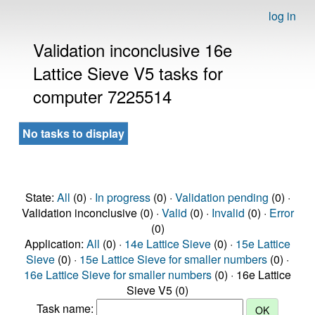
log in
Validation inconclusive 16e
Lattice Sieve V5 tasks for
computer 7225514
No tasks to display
State:
All
(0) ·
In progress
(0) ·
Validation pending
(0) ·
Validation inconclusive (0) ·
Valid
(0) ·
Invalid
(0) ·
Error
(0)
Application:
All
(0) ·
14e Lattice Sieve
(0) ·
15e Lattice
Sieve
(0) ·
15e Lattice Sieve for smaller numbers
(0) ·
16e Lattice Sieve for smaller numbers
(0) · 16e Lattice
Sieve V5 (0)
Task name: