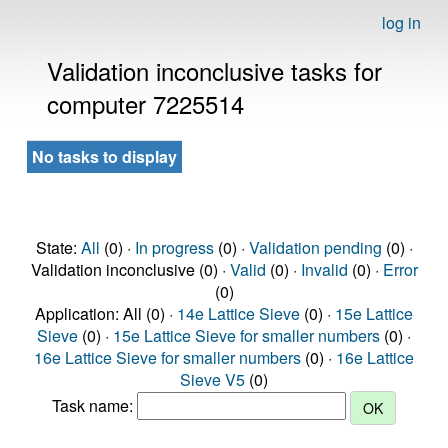
log in
Validation inconclusive tasks for
computer 7225514
No tasks to display
State:
All
(0) ·
In progress
(0) ·
Validation pending
(0) ·
Validation inconclusive (0) ·
Valid
(0) ·
Invalid
(0) ·
Error
(0)
Application: All (0) ·
14e Lattice Sieve
(0) ·
15e Lattice
Sieve
(0) ·
15e Lattice Sieve for smaller numbers
(0) ·
16e Lattice Sieve for smaller numbers
(0) ·
16e Lattice
Sieve V5
(0)
Task name: