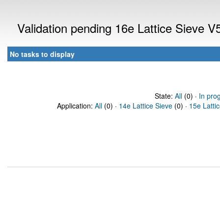
Validation pending 16e Lattice Sieve 
No tasks to display
State:
All
(0) ·
In pro
Application:
All
(0) ·
14e Lattice Sieve
(0) ·
15e Latti