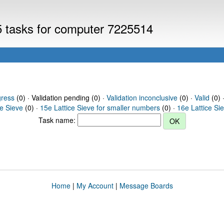
V5 tasks for computer 7225514
gress
(0) · Validation pending (0) ·
Validation inconclusive
(0) ·
Valid
(0) 
ce Sieve
(0) ·
15e Lattice Sieve for smaller numbers
(0) ·
16e Lattice Si
Task name:
Home
|
My Account
|
Message Boards