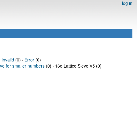
log in
·
Invalid
(0) ·
Error
(0)
eve for smaller numbers
(0) · 16e Lattice Sieve V5 (0)