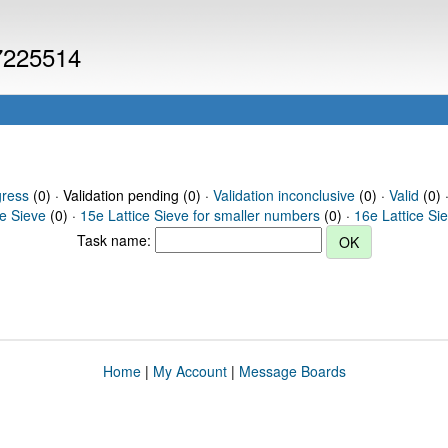
 7225514
gress
(0) · Validation pending (0) ·
Validation inconclusive
(0) ·
Valid
(0) 
ce Sieve
(0) ·
15e Lattice Sieve for smaller numbers
(0) ·
16e Lattice Si
Task name:
Home
|
My Account
|
Message Boards