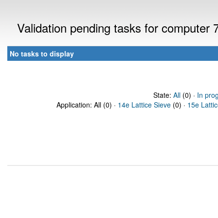
Validation pending tasks for computer
No tasks to display
State:
All
(0) ·
In pro
Application: All (0) ·
14e Lattice Sieve
(0) ·
15e Latti