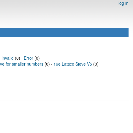
log in
·
Invalid
(0) ·
Error
(0)
eve for smaller numbers
(0) ·
16e Lattice Sieve V5
(0)