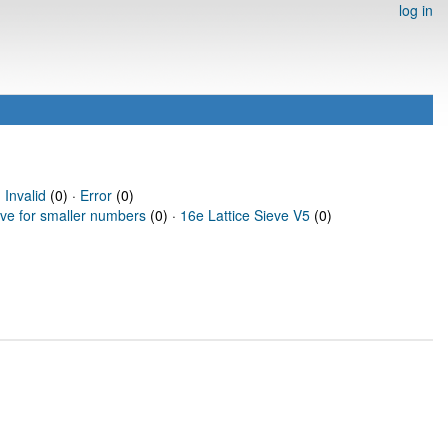
log in
·
Invalid
(0) ·
Error
(0)
eve for smaller numbers
(0) ·
16e Lattice Sieve V5
(0)