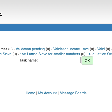
4
gress (0) ·
Validation pending
(0) ·
Validation inconclusive
(0) ·
Valid
(0) 
ce Sieve
(0) ·
15e Lattice Sieve for smaller numbers
(0) ·
16e Lattice Si
Task name:
Home
|
My Account
|
Message Boards