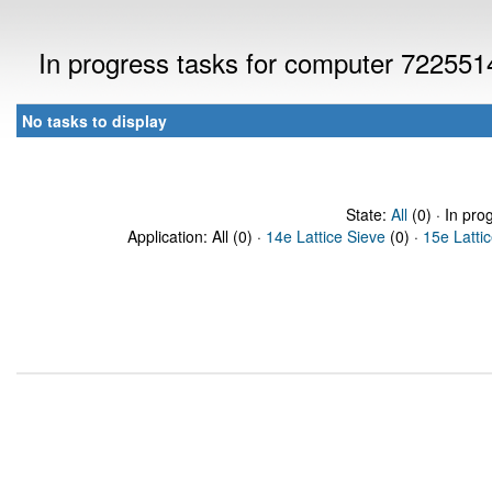
In progress tasks for computer 722551
No tasks to display
State:
All
(0) · In pro
Application: All (0) ·
14e Lattice Sieve
(0) ·
15e Latti