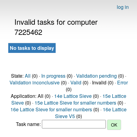
log in
Invalid tasks for computer
7225462
No tasks to display
State:
All
(0) ·
In progress
(0) ·
Validation pending
(0) ·
Validation inconclusive
(0) ·
Valid
(0) · Invalid (0) ·
Error
(0)
Application: All (0) ·
14e Lattice Sieve
(0) ·
15e Lattice
Sieve
(0) ·
15e Lattice Sieve for smaller numbers
(0) ·
16e Lattice Sieve for smaller numbers
(0) ·
16e Lattice
Sieve V5
(0)
Task name: