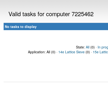
Valid tasks for computer 7225462
No tasks to display
State:
All
(0) ·
In pro
Application: All (0) ·
14e Lattice Sieve
(0) ·
15e Latti