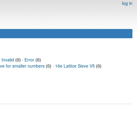
log in
·
Invalid
(0) ·
Error
(0)
eve for smaller numbers
(0) ·
16e Lattice Sieve V5
(0)