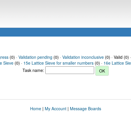
gress
(0) ·
Validation pending
(0) ·
Validation inconclusive
(0) · Valid (0) 
ce Sieve
(0) ·
15e Lattice Sieve for smaller numbers
(0) ·
16e Lattice Si
Task name:
Home
|
My Account
|
Message Boards