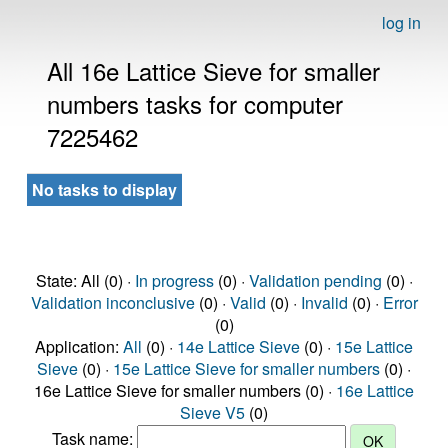
log in
All 16e Lattice Sieve for smaller
numbers tasks for computer
7225462
No tasks to display
State: All (0) ·
In progress
(0) ·
Validation pending
(0) ·
Validation inconclusive
(0) ·
Valid
(0) ·
Invalid
(0) ·
Error
(0)
Application:
All
(0) ·
14e Lattice Sieve
(0) ·
15e Lattice
Sieve
(0) ·
15e Lattice Sieve for smaller numbers
(0) ·
16e Lattice Sieve for smaller numbers (0) ·
16e Lattice
Sieve V5
(0)
Task name: