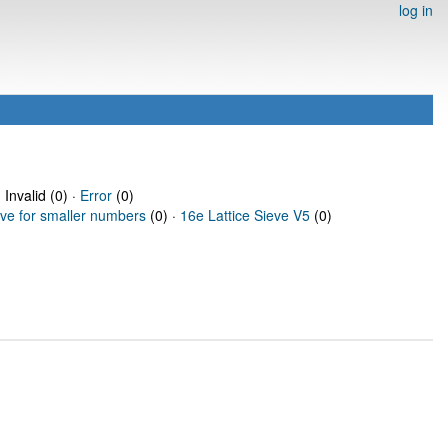
log in
 Invalid (0) ·
Error
(0)
eve for smaller numbers
(0) ·
16e Lattice Sieve V5
(0)