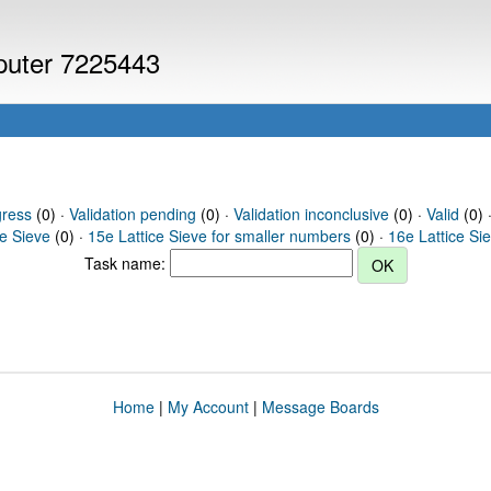
mputer 7225443
gress
(0) ·
Validation pending
(0) ·
Validation inconclusive
(0) ·
Valid
(0) ·
ce Sieve
(0) ·
15e Lattice Sieve for smaller numbers
(0) ·
16e Lattice Si
Task name:
Home
|
My Account
|
Message Boards