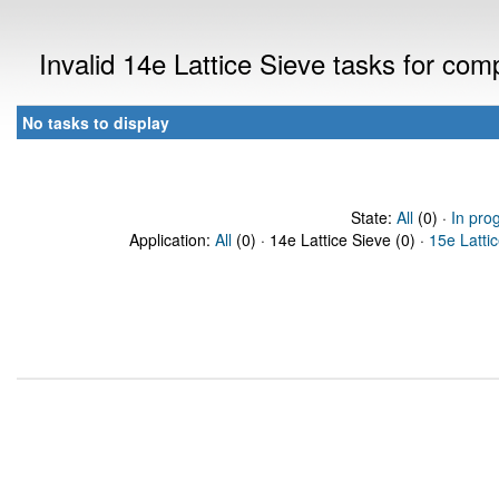
Invalid 14e Lattice Sieve tasks for co
No tasks to display
State:
All
(0) ·
In pro
Application:
All
(0) · 14e Lattice Sieve (0) ·
15e Latti