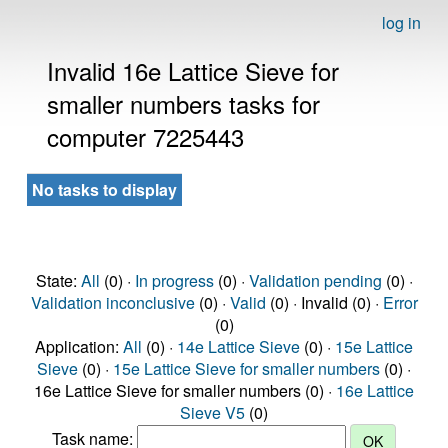
log in
Invalid 16e Lattice Sieve for
smaller numbers tasks for
computer 7225443
No tasks to display
State:
All
(0) ·
In progress
(0) ·
Validation pending
(0) ·
Validation inconclusive
(0) ·
Valid
(0) · Invalid (0) ·
Error
(0)
Application:
All
(0) ·
14e Lattice Sieve
(0) ·
15e Lattice
Sieve
(0) ·
15e Lattice Sieve for smaller numbers
(0) ·
16e Lattice Sieve for smaller numbers (0) ·
16e Lattice
Sieve V5
(0)
Task name: