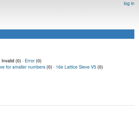
log in
 Invalid (0) ·
Error
(0)
eve for smaller numbers
(0) ·
16e Lattice Sieve V5
(0)