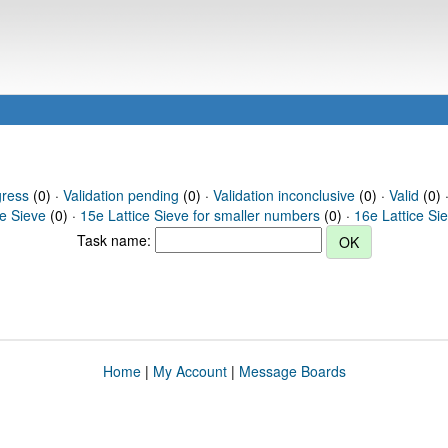
gress
(0) ·
Validation pending
(0) ·
Validation inconclusive
(0) ·
Valid
(0) ·
ce Sieve
(0) ·
15e Lattice Sieve for smaller numbers
(0) ·
16e Lattice Si
Task name:
Home
|
My Account
|
Message Boards