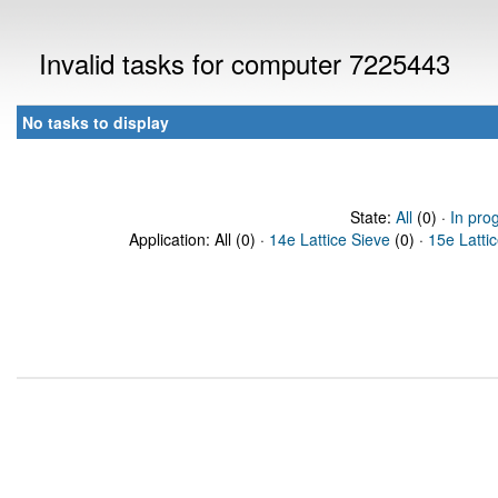
Invalid tasks for computer 7225443
No tasks to display
State:
All
(0) ·
In pro
Application: All (0) ·
14e Lattice Sieve
(0) ·
15e Latti