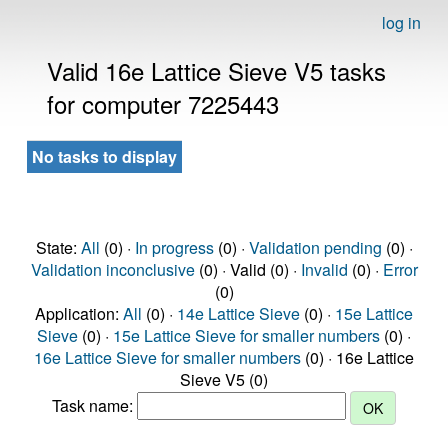
log in
Valid 16e Lattice Sieve V5 tasks
for computer 7225443
No tasks to display
State:
All
(0) ·
In progress
(0) ·
Validation pending
(0) ·
Validation inconclusive
(0) · Valid (0) ·
Invalid
(0) ·
Error
(0)
Application:
All
(0) ·
14e Lattice Sieve
(0) ·
15e Lattice
Sieve
(0) ·
15e Lattice Sieve for smaller numbers
(0) ·
16e Lattice Sieve for smaller numbers
(0) · 16e Lattice
Sieve V5 (0)
Task name: