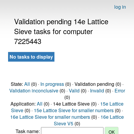
log in
Validation pending 14e Lattice
Sieve tasks for computer
7225443
No tasks to display
State:
All
(0) ·
In progress
(0) · Validation pending (0) ·
Validation inconclusive
(0) ·
Valid
(0) ·
Invalid
(0) ·
Error
(0)
Application:
All
(0) · 14e Lattice Sieve (0) ·
15e Lattice
Sieve
(0) ·
15e Lattice Sieve for smaller numbers
(0) ·
16e Lattice Sieve for smaller numbers
(0) ·
16e Lattice
Sieve V5
(0)
Task name: