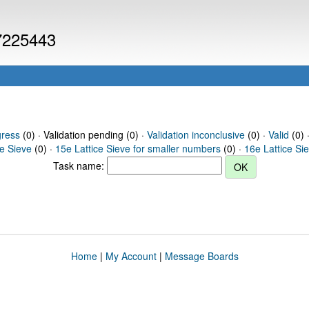
 7225443
gress
(0) · Validation pending (0) ·
Validation inconclusive
(0) ·
Valid
(0) 
ce Sieve
(0) ·
15e Lattice Sieve for smaller numbers
(0) ·
16e Lattice Si
Task name:
Home
|
My Account
|
Message Boards