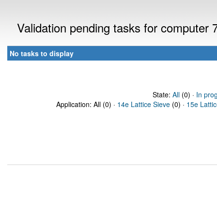
Validation pending tasks for computer
No tasks to display
State:
All
(0) ·
In pro
Application: All (0) ·
14e Lattice Sieve
(0) ·
15e Latti