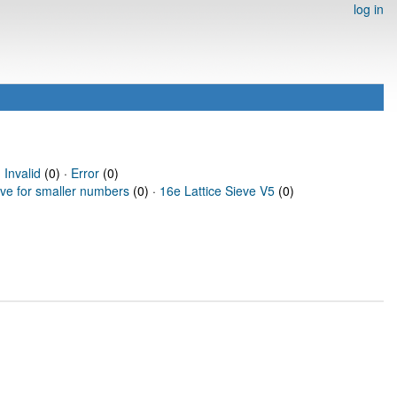
log in
·
Invalid
(0) ·
Error
(0)
eve for smaller numbers
(0) ·
16e Lattice Sieve V5
(0)