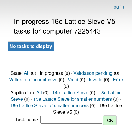
log in
In progress 16e Lattice Sieve V5
tasks for computer 7225443
No tasks to display
State:
All
(0) · In progress (0) ·
Validation pending
(0) ·
Validation inconclusive
(0) ·
Valid
(0) ·
Invalid
(0) ·
Error
(0)
Application:
All
(0) ·
14e Lattice Sieve
(0) ·
15e Lattice
Sieve
(0) ·
15e Lattice Sieve for smaller numbers
(0) ·
16e Lattice Sieve for smaller numbers
(0) · 16e Lattice
Sieve V5 (0)
Task name: