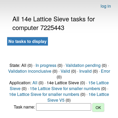
log in
All 14e Lattice Sieve tasks for
computer 7225443
No tasks to display
State: All (0) ·
In progress
(0) ·
Validation pending
(0) ·
Validation inconclusive
(0) ·
Valid
(0) ·
Invalid
(0) ·
Error
(0)
Application:
All
(0) · 14e Lattice Sieve (0) ·
15e Lattice
Sieve
(0) ·
15e Lattice Sieve for smaller numbers
(0) ·
16e Lattice Sieve for smaller numbers
(0) ·
16e Lattice
Sieve V5
(0)
Task name: