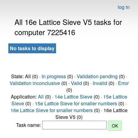
log in
All 16e Lattice Sieve V5 tasks for
computer 7225416
No tasks to display
State: All (0) ·
In progress
(0) ·
Validation pending
(0) ·
Validation inconclusive
(0) ·
Valid
(0) ·
Invalid
(0) ·
Error
(0)
Application:
All
(0) ·
14e Lattice Sieve
(0) ·
15e Lattice
Sieve
(0) ·
15e Lattice Sieve for smaller numbers
(0) ·
16e Lattice Sieve for smaller numbers
(0) · 16e Lattice
Sieve V5 (0)
Task name: