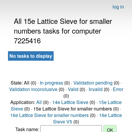
log in
All 15e Lattice Sieve for smaller
numbers tasks for computer
7225416
No tasks to display
State: All (0) ·
In progress
(0) ·
Validation pending
(0) ·
Validation inconclusive
(0) ·
Valid
(0) ·
Invalid
(0) ·
Error
(0)
Application:
All
(0) ·
14e Lattice Sieve
(0) ·
15e Lattice
Sieve
(0) · 15e Lattice Sieve for smaller numbers (0) ·
16e Lattice Sieve for smaller numbers
(0) ·
16e Lattice
Sieve V5
(0)
Task name: