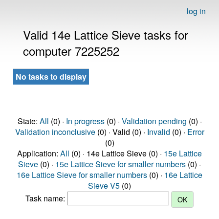
log in
Valid 14e Lattice Sieve tasks for
computer 7225252
No tasks to display
State:
All
(0) ·
In progress
(0) ·
Validation pending
(0) ·
Validation inconclusive
(0) · Valid (0) ·
Invalid
(0) ·
Error
(0)
Application:
All
(0) · 14e Lattice Sieve (0) ·
15e Lattice
Sieve
(0) ·
15e Lattice Sieve for smaller numbers
(0) ·
16e Lattice Sieve for smaller numbers
(0) ·
16e Lattice
Sieve V5
(0)
Task name: