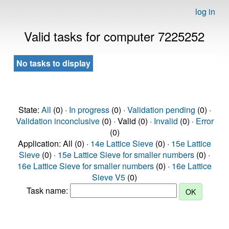
log in
Valid tasks for computer 7225252
No tasks to display
State:
All
(0) ·
In progress
(0) ·
Validation pending
(0) ·
Validation inconclusive
(0) · Valid (0) ·
Invalid
(0) ·
Error
(0)
Application: All (0) ·
14e Lattice Sieve
(0) ·
15e Lattice
Sieve
(0) ·
15e Lattice Sieve for smaller numbers
(0) ·
16e Lattice Sieve for smaller numbers
(0) ·
16e Lattice
Sieve V5
(0)
Task name: