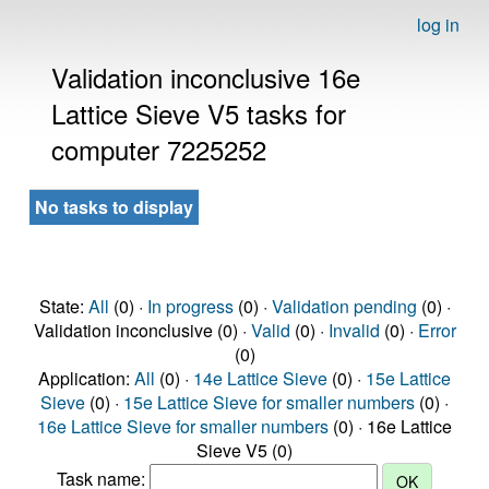
log in
Validation inconclusive 16e
Lattice Sieve V5 tasks for
computer 7225252
No tasks to display
State:
All
(0) ·
In progress
(0) ·
Validation pending
(0) ·
Validation inconclusive (0) ·
Valid
(0) ·
Invalid
(0) ·
Error
(0)
Application:
All
(0) ·
14e Lattice Sieve
(0) ·
15e Lattice
Sieve
(0) ·
15e Lattice Sieve for smaller numbers
(0) ·
16e Lattice Sieve for smaller numbers
(0) · 16e Lattice
Sieve V5 (0)
Task name: